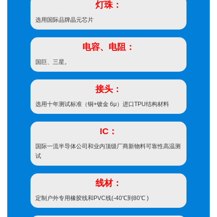
灯珠：
选用国际品牌晶元芯片
电容、电阻：
国巨、三星。
接头：
选用十年测试标准（铜+镀金 6μ）进口TPU结构材料
IC：
国际一流半导体公司和业内顶级厂商新物料可靠性高温测
试
线材：
定制户外专用橡胶线和PVC线(-40℃到80℃ )