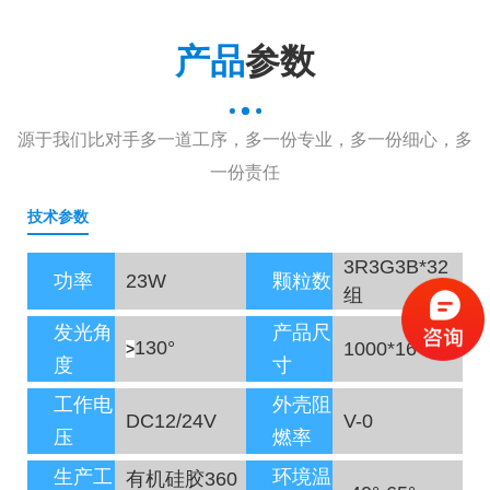
产品
参数
源于我们比对手多一道工序，多一份专业，多一份细心，多
一份责任
技术参数
3R3G3B*32
功率
23W
颗粒数
组
发光角
产品尺
130°
1000*16*22
>
度
寸
工作电
外壳阻
DC12/24V
V-0
压
燃率
生产工
环境温
有机硅胶360