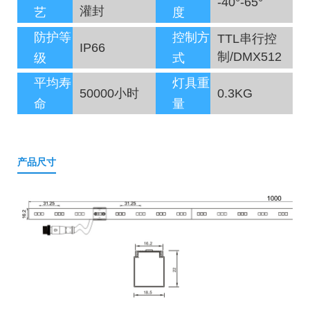
-40°-65°
灌封
艺
度
防护等
控制方
TTL串行控
IP66
制/DMX512
级
式
平均寿
灯具重
50000小时
0.3KG
命
量
产品尺寸