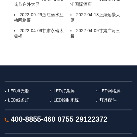
花节户外大屏
汇国际酒店
2022-09-29
浙江丽水互
2022-04-13
上海远景大
动网格屏
厦
2022-04-09
甘肃永靖太
2022-04-09
甘肃广河三
极桥
桥​
LED点光源
LED灯条屏
LED网格屏
LED线条灯
LED控制系统
灯具配件
400-8855-460
0755 29122372