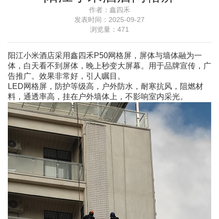
作者：
鑫四禾
发表时间：
2025-09-27
浏览量：
471
阳江小米酒店采用鑫四禾
P50网格屏
，屏体与墙体融为一
体，白天看不到屏体，晚上秒变大屏幕。用于品牌宣传，广
告推广。效果非常好，引人瞩目。
LED网格屏，防护等级高，户外防水，耐寒抗风，阻燃材
料，通透率高，挂在户外墙体上，不影响室内采光。