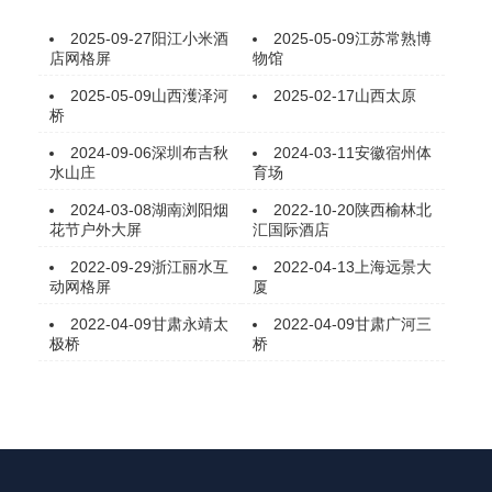
2025-09-27
阳江小米酒
2025-05-09
江苏常熟博
店网格屏
物馆
2025-05-09
山西濩泽河
2025-02-17
山西太原
桥
2024-09-06
深圳布吉秋
2024-03-11
安徽宿州体
水山庄
育场
2024-03-08
湖南浏阳烟
2022-10-20
陕西榆林北
花节户外大屏
汇国际酒店
2022-09-29
浙江丽水互
2022-04-13
上海远景大
动网格屏
厦
2022-04-09
甘肃永靖太
2022-04-09
甘肃广河三
极桥
桥​