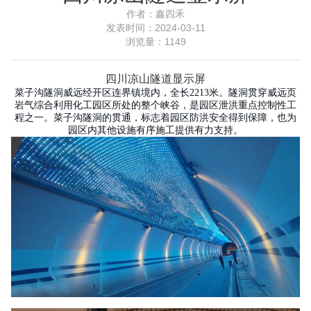
作者：
鑫四禾
发表时间：
2024-03-11
浏览量：
1149
四川凉山隧道显示屏
菜子沟隧洞威远经开区连界镇境内，全长2213米。隧洞贯穿威远页
岩气综合利用化工园区所处的整个峡谷，是园区泄洪重点控制性工
程之一。
菜子沟隧洞的贯通，标志着园区防洪安全得到保障，也为
园区内其他设施有序施工提供有力支持。