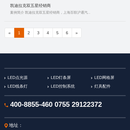
凯迪拉克双五星经销商
案例简介 凯迪拉克双五星经销商，上海百联沪通汽...
«
1
2
3
4
5
6
»
LED点光源
LED灯条屏
LED网格屏
LED线条灯
LED控制系统
灯具配件
400-8855-460
0755 29122372
地址：