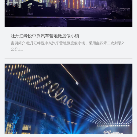
牡丹江峰悦中兴汽车营地微度假小镇
案例简介 牡丹江峰悦中兴汽车营地微度假小镇，采用鑫四禾二次封装2
公分1...