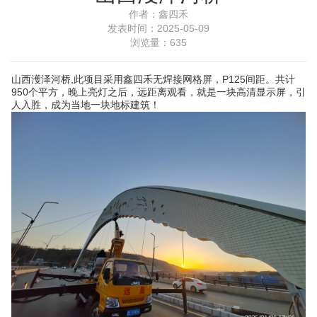
作者：
鑫四禾
发表时间：
2025-05-09
浏览量：
635
山西濩泽河桥,此项目采用鑫四禾无焊接网格屏，P125间距。共计
950个平方，晚上亮灯之后，远距离观看，就是一块高清显示屏，引
人入胜，成为当地一块地标建筑！