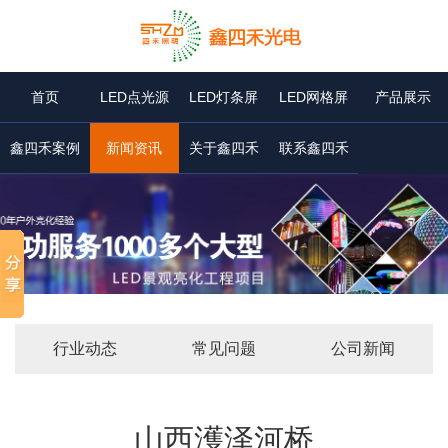
首页
LED点光源
LED灯条屏
LED网格屏
产品展示
鑫四禾案例
新闻资讯
关于鑫四禾
联系鑫四禾
行业动态
常见问题
公司新闻
山西濩泽河桥