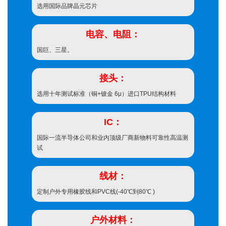
选用国际品牌晶元芯片
电容、电阻：
国巨、三星。
接头：
选用十年测试标准（铜+镀金 6μ）进口TPU结构材料
IC：
国际一流半导体公司和业内顶级厂商新物料可靠性高温测
试
线材：
定制户外专用橡胶线和PVC线(-40℃到80℃ )
户外材料：