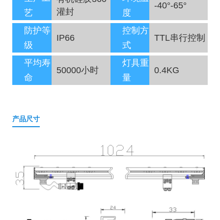
-40°-65°
灌封
艺
度
防护等
控制方
IP66
TTL串行控制
级
式
平均寿
灯具重
50000小时
0.4KG
命
量
产品尺寸