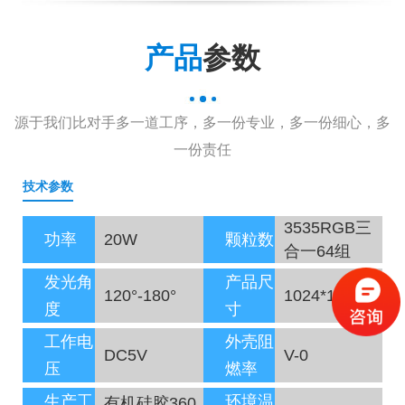
产品
参数
源于我们比对手多一道工序，多一份专业，多一份细心，多
一份责任
技术参数
3535RGB三
功率
20W
颗粒数
合一64组
发光角
产品尺
120°-180°
1024*12*22
度
寸
工作电
外壳阻
DC5V
V-0
压
燃率
生产工
环境温
有机硅胶360