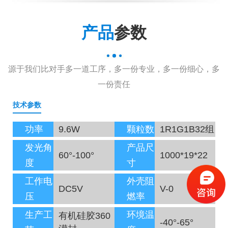
产品
参数
源于我们比对手多一道工序，多一份专业，多一份细心，多
一份责任
技术参数
功率
9.6W
颗粒数
1R1G1B32组
发光角
产品尺
60°-100°
1000*19*22
度
寸
工作电
外壳阻
DC5V
V-0
压
燃率
生产工
环境温
有机硅胶360
-40°-65°