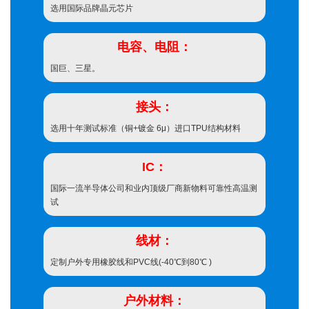
选用国际品牌晶元芯片
电容、电阻：
国巨、三星。
接头：
选用十年测试标准（铜+镀金 6μ）进口TPU结构材料
IC：
国际一流半导体公司和业内顶级厂商新物料可靠性高温测
试
线材：
定制户外专用橡胶线和PVC线(-40℃到80℃ )
户外材料：