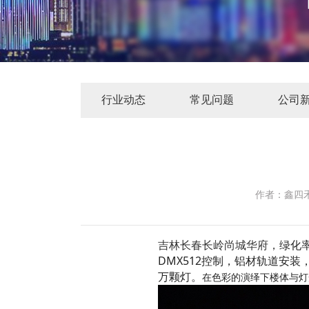
行业动态
常见问题
公司
作者：
鑫四
绿化
吉林长春长岭尚城华府，
DMX512控制，铝材轨道安
万颗灯。
在色彩的演绎下楼体与灯光