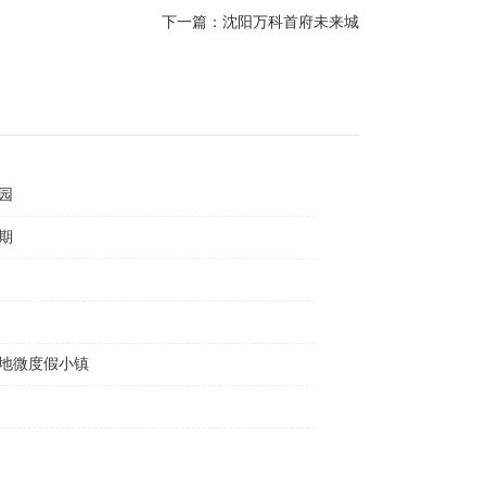
下一篇：沈阳万科首府未来城
园
期
地微度假小镇