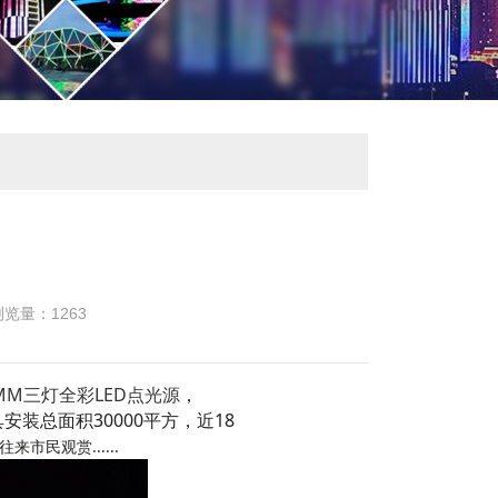
浏览量：
1263
MM三灯全彩LED点光源
，
装总面积30000平方，近18
民观赏......