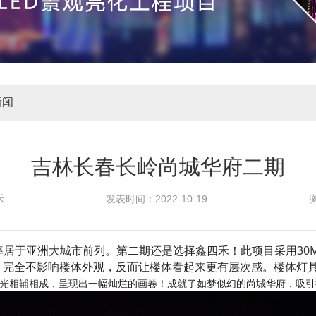
新闻
吉林长春长岭尚城华府二期
禾
发表时间：
2022-10-19
率居于亚洲大城市前列。第二期还是选择鑫四禾！
此项目采用
30
装，完全不影响楼体外观，反而让楼体看起来更有层次感。楼体灯具安
相辅相成，呈现出一幅灿烂的画卷！成就了如梦似幻的尚城华府，吸引往来市