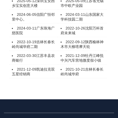
2025-05-12
深圳宝安西
2025-05-09
江苏省无锡
乡宝实创意大楼
市中欧产业园
2024-06-05
信阳广恒邻
2024-03-11
山东国家大
里中心。
学科技园二期
2024-03-11
广东珠海广
2022-10-26
沈阳万科首
慈医院
府未来城
2022-10-19
吉林长春长
2022-09-12
陕西榆林神
岭尚城华府二期
木市大柳塔摩天轮
2022-03-30
江苏丰县农
2021-12-09
牡丹江峰悦
商银行
中兴汽车营地微度假小镇
2021-12-09
凯迪拉克双
2021-10-21
吉林长春长
五星经销商
岭尚城华府