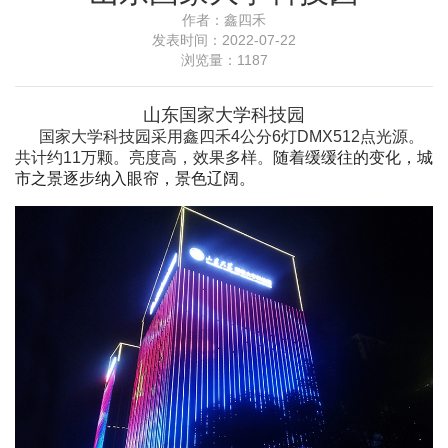
作者：
鑫四禾
发表时间：
2022-07-22
浏览量：
1187
山东
国家大学科技园
国家大学科技园
采用鑫四禾
4公分6灯DMX512点光源
。
共计约11万颗。亮度高，效果多样。
随着缓缓往的变化，城
市之景逐步纳入眼帘，景色辽阔。