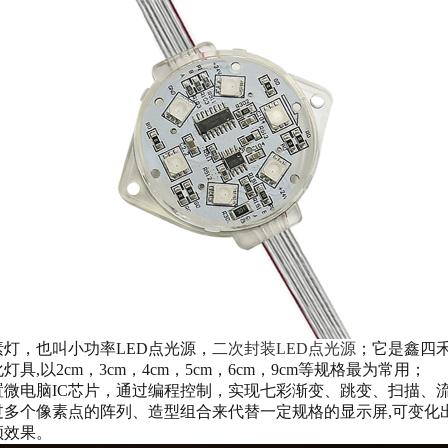
素灯，也叫小功率LED点光源，
二次封装LED点光源
；它是鑫四
具,以2cm，3cm，4cm，5cm，
6cm，
9cm
等规格最为常用；
置微电脑IC芯片，通过编程控制，实现七彩渐变、跳变、扫描、
过多个像素点的阵列、造型组合来代替一定规格的显示屏,可变化
频效果。